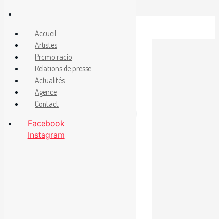
Aller
au
Facebook
Accueil
Instagram
contenu
Artistes
Promo radio
Relations de presse
Actualités
12 mai 2025
par
Martin
Agence
Véronneau
Contact
Facebook
Instagram
Catégories
Étiquettes
Radio
Papi Jay
,
Shah Frank
Nouvel extrait
«T’aimer en
kreyol» de Papi