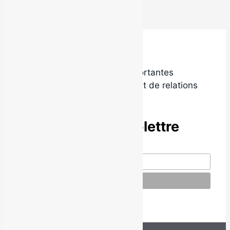
Local9 est l’une des plus importantes
agences de promotion radio et de relations
de presse au Québec.
Abonne-toi à l’infolettre
© Local9. Tous droits réservés.