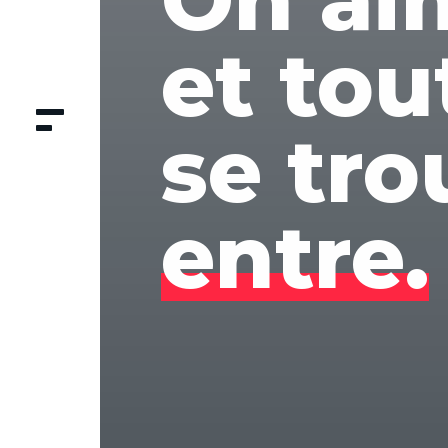
et tou
se tro
entre.