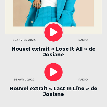
LECTEUR
AUDIO
CATÉGORIES
2 JANVIER 2024
RADIO
Nouvel extrait « Lose It All » de
Josiane
LECTEUR
AUDIO
CATÉGORIES
26 AVRIL 2022
RADIO
Nouvel extrait « Last In Line » de
Josiane