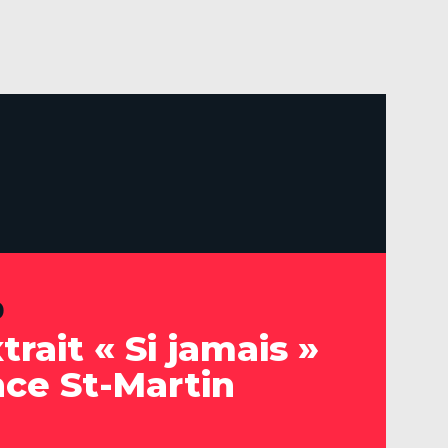
0
rait « Si jamais »
ce St-Martin