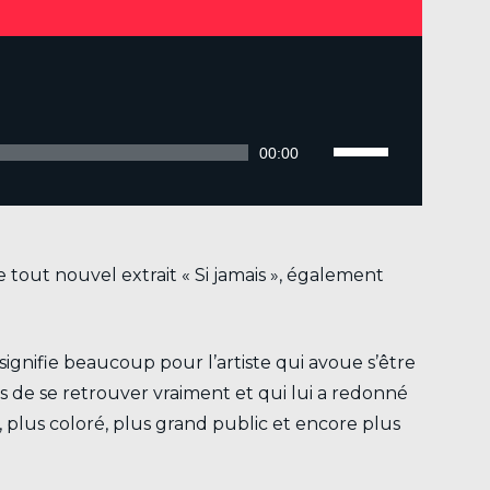
Utilisez
les
00:00
flèches
haut/bas
pour
 tout nouvel extrait « Si jamais », également
augmenter
ou
diminuer
signifie beaucoup pour l’artiste qui avoue s’être
le
s de se retrouver vraiment et qui lui a redonné
volume.
 plus coloré, plus grand public et encore plus