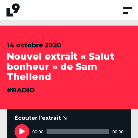
Aller
au
contenu
14 octobre 2020
Nouvel extrait « Salut
bonheur » de Sam
Thellend
CATÉGORIES
RADIO
.
Lecteur
audio
00:00
00:00