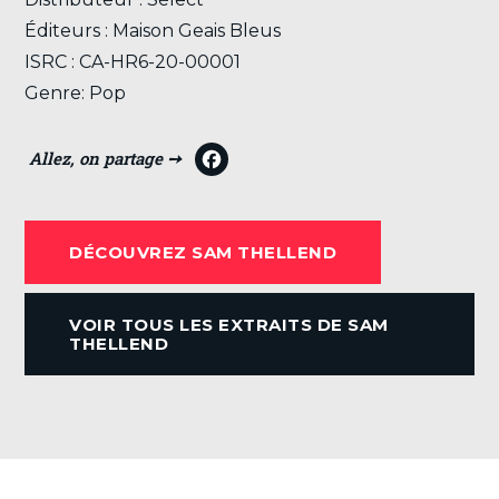
Éditeurs : Maison Geais Bleus
ISRC : CA-HR6-20-00001
Genre: Pop
F
a
c
DÉCOUVREZ SAM THELLEND
e
b
VOIR TOUS LES EXTRAITS DE SAM
o
THELLEND
o
k