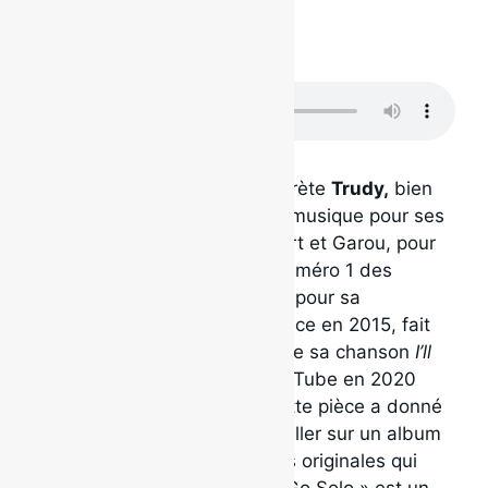
Disponible sur
.
Télécharger en cliquant ici
L’auteure-compositrice-interprète
Trudy,
bien
connue dans l’industrie de la musique pour ses
collaborations avec Corey Hart et Garou, pour
la chanson
Couple of Fools
numéro 1 des
ventes au palmarès ADISQ et pour sa
participation à The Voice France en 2015, fait
paraître la version française de sa chanson
I’ll
Just Go Solo
dévoilée sur YouTube en 2020
avec plus de 475k visites. Cette pièce a donné
des ailes à l’artiste pour travailler sur un album
complet de neuf compositions originales qui