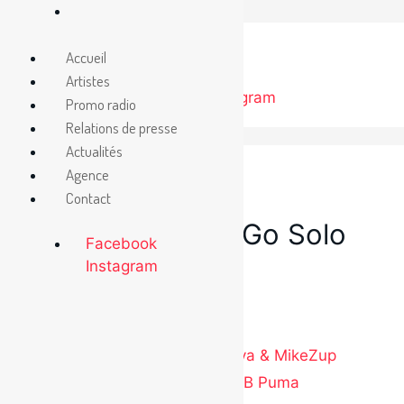
Aller
au
Accueil
contenu
Artistes
Facebook
Instagram
Promo radio
Relations de presse
Actualités
Agence
Contact
6 février 2023
Nouvel extrait « Go Solo
Facebook
(v.f.) » de Trudy
Instagram
Catégories
Étiquettes
Radio
Trudy
Nouvel extrait « C-17 » de Lova & MikeZup
Nouvel extrait «Serpent» de BB Puma