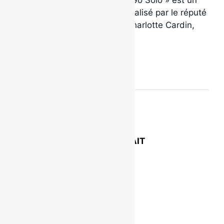
sortira le 27 avril prochain. « Go Solo » est un
album de style folk country réalisé par le réputé
producteur
Connor Seidel
(Charlotte Cardin,
Half Moon Run).
INFORMATIONS SUR L’EXTRAIT
Titre : Go Solo (v.f.)
Artiste : Trudy
Durée : 2:56
Paroles : Trudy Simoneau
Musique : Trudy Simoneau