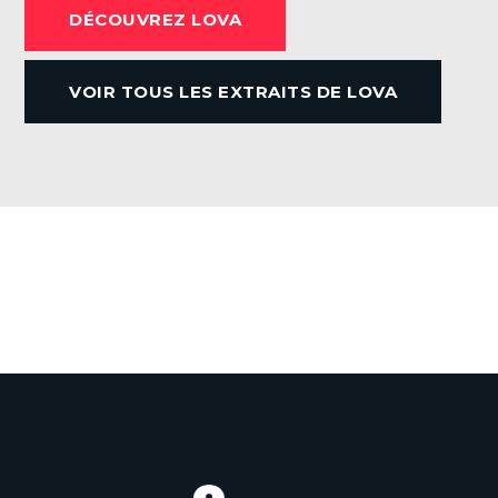
DÉCOUVREZ LOVA
e
b
VOIR TOUS LES EXTRAITS DE LOVA
o
o
k
VOIR TOUTES LES ACTUALITÉS