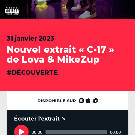
31 janvier 2023
Nouvel extrait « C-17 »
de Lova & MikeZup
CATÉGORIES
DÉCOUVERTE
DISPONIBLE SUR
.
Lecteur
audio
00:00
00:00