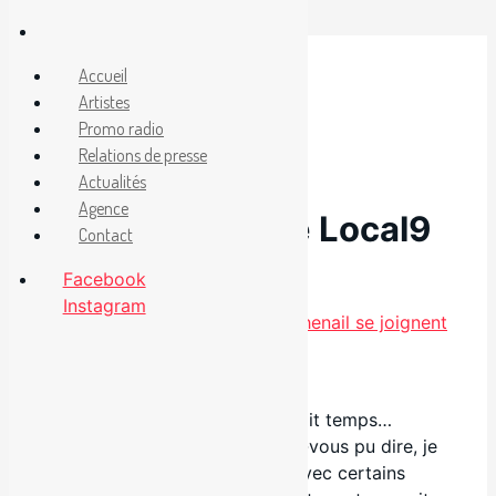
Aller
au
Facebook
Accueil
Instagram
contenu
Artistes
Promo radio
Relations de presse
17 octobre 2010
Actualités
Agence
Nouveau site de Local9
Contact
Facebook
Catégories
Non classé
Instagram
Olivier Novembre et Flavie Chenail se joignent
à Local9
.
Avouons-le franchement, il était temps…
Cordonnier mal chaussé auriez-vous pu dire, je
travaille des campagnes web avec certains