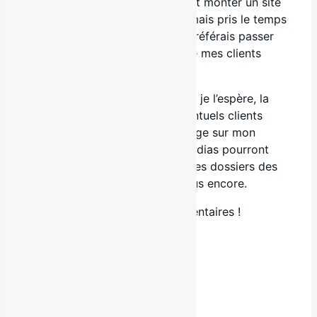
clients, les incitant à rapidement monter un site
web et moi-même je n’avais jamais pris le temps
de le faire. À ma décharge, je préférais passer
du temps sur les campagnes de mes clients
avant la mienne 😉
Bien se fasse, cette vitrine sera, je l’espère, la
plus interactive possible. D’éventuels clients
pourront en apprendre davantage sur mon
entreprise et moi-même, les médias pourront
trouver une section contenant les dossiers des
artistes que je représente et plus encore.
Faites-nous part de vos commentaires !
Qu’aimeriez-vous retrouver ici ?
Facebook
Partager