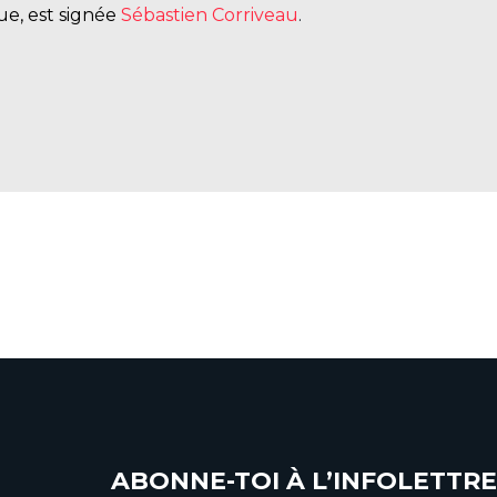
ue, est signée
Sébastien Corriveau
.
ait vivre" de Tina-Eve
ABONNE-TOI À L’INFOLETTRE