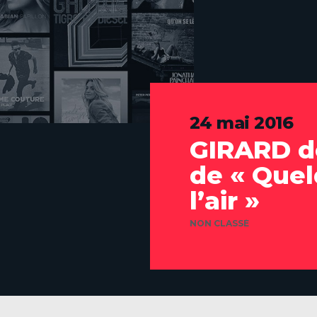
24 mai 2016
GIRARD dé
de « Que
l’air »
CATÉGORIES
NON CLASSÉ