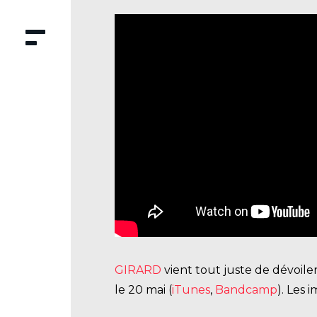
GIRARD
vient tout juste de dévoile
le 20 mai (
iTunes
,
Bandcamp
). Les 