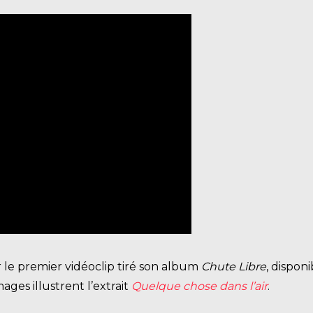
r le premier vidéoclip tiré son album
Chute Libre
, dispo
images illustrent l’extrait
Quelque chose dans l’air
.