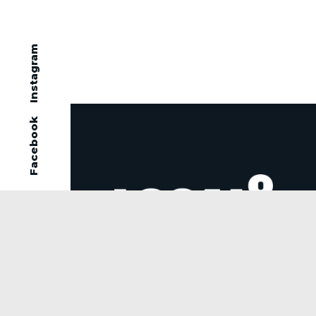
Trois succès radio pour Local
Instagram
Facebook
Local9 est l’une des plus impor
agences de promotion radio et 
relations de presse au Québec.