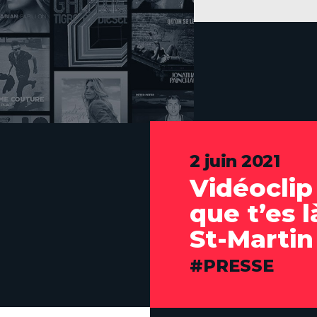
2 juin 2021
Vidéoclip
que t’es 
St-Martin
CATÉGORIES
PRESSE