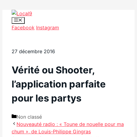
Aller
au
Menu
Facebook
Instagram
contenu
27 décembre 2016
Vérité ou Shooter,
l’application parfaite
pour les partys
Catégories
Non classé
Nouveauté radio : « Toune de nouelle pour ma
chum », de Louis-Philippe Gingras