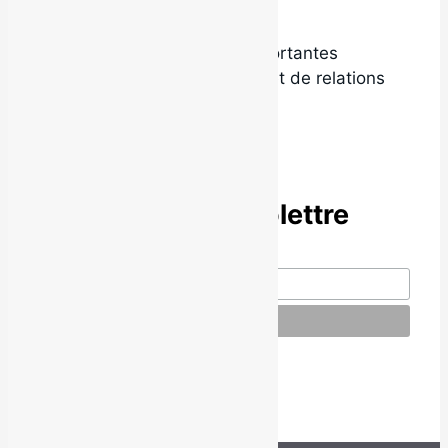
Local9 est l’une des plus importantes
agences de promotion radio et de relations
de presse au Québec.
Abonne-toi à l’infolettre