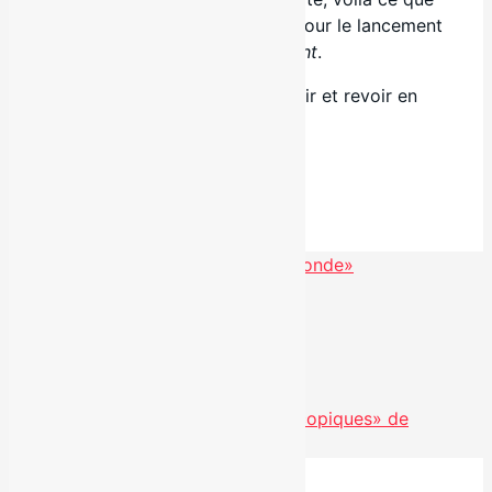
nous avait réservé le groupe pour le lancement
de
Day and Night
.
The Garlics, un groupe à voir et revoir en
spectacle.
Facebook
Partager
Marie-Eve Côté lance «Chaque seconde»
Voir toutes les actualités
Nouveauté radio : «Amours microscopiques» de
Grenadine