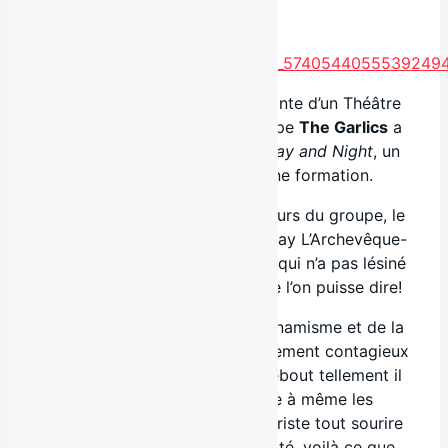
.
C’est dans l’ambiance électrisante d’un Théâtre
Plaza bien remplis que le groupe
The Garlics
a
lancé, le 14 octobre dernier,
Day and Night
, un
troisième opus pour la jeune formation.
Sur les airs pop-rock accrocheurs du groupe, le
public a pu se dandiner avec May L’Archevêque-
Wells, la chanteuse du groupe, qui n’a pas lésiné
sur l’énergie, c’est le moins que l’on puisse dire!
The Garlics en
live
, c’est du dynamisme et de la
passion à l’état pur. Et c’est tellement contagieux
en plus! Un batteur qui joue debout tellement il
est «dedans», de la lumière à même les
vêtements du groupe, un guitariste tout sourire
et un bassiste barbu et survolté, voilà ce que