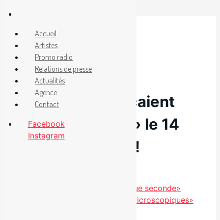
Aller
au
Facebook
Accueil
Instagram
contenu
Artistes
Promo radio
Relations de presse
22 octobre 2014
Actualités
Agence
The Garlics lançaient
Contact
«Day and Night» le 14
Facebook
Instagram
octobre dernier!
Catégories
Non classé
Marie-Eve Côté lance «Chaque seconde»
Nouveauté radio : «Amours microscopiques»
de Grenadine