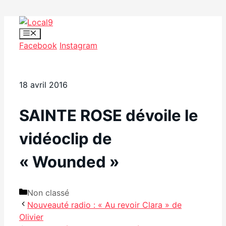
Aller
au
Menu
Facebook
Instagram
contenu
18 avril 2016
SAINTE ROSE dévoile le
vidéoclip de
« Wounded »
Catégories
Non classé
Nouveauté radio : « Au revoir Clara » de
Olivier