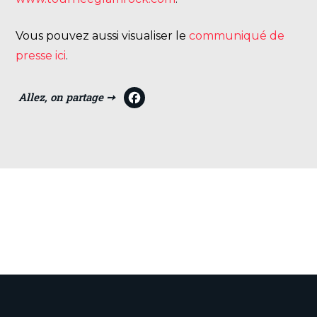
Vous pouvez aussi visualiser le
communiqué de
presse ici
.
F
a
c
e
b
o
o
VOIR TOUTES LES ACTUALITÉS
k