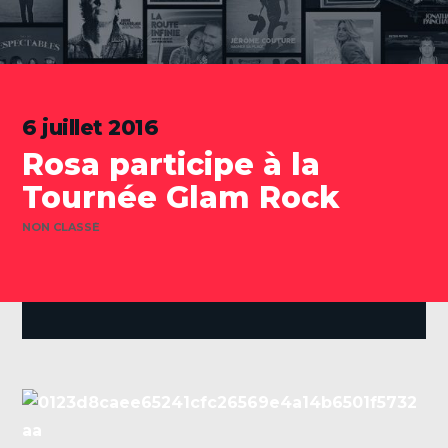
6 juillet 2016
Rosa participe à la
Tournée Glam Rock
CATÉGORIES
NON CLASSÉ
.