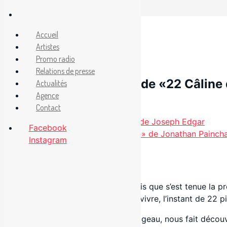
Aller
au
Facebook
Accueil
Instagram
contenu
Artistes
29 janvier 2014
Promo radio
Relations de presse
Première montréalaise de «22 Câline
Actualités
Agence
Contact
Catégories
Non classé
Lancement de l’album «Gazebo» de Joseph Edgar
Facebook
Nouveauté radio : «Petite poupée» de Jonathan Painch
Instagram
.
C’est hier soir au Théâtre Saint-Denis que s’est tenue la
d’assaut la scène pour nous faire revivre, l’instant de 22
Le spectacle, dirigé par Alain Sauvageau, nous fait découv