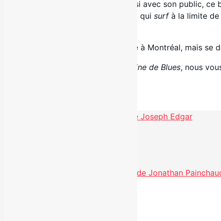
et toutes ses trippes. Il partage ainsi avec son public, ce 
un spectacle dynamique qui
rock
et qui
surf
à la limite de
conteur.
La tournée de spectacles a débutée à Montréal, mais se d
Pour plus d’informations sur
22 Câline de Blues
, nous vou
Facebook
Lancement de l'album «Gazebo» de Joseph Edgar
Partager
Voir toutes les actualités
Nouveauté radio : «Petite poupée» de Jonathan Painchau