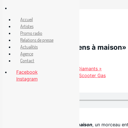
Aller
au
Facebook
Accueil
Instagram
contenu
Artistes
2 juin 2025
Promo radio
Relations de presse
Nouvel extrait «Tu reviens à maison»
Actualités
Agence
Contact
Catégories
Étiquettes
Radio
Raffy
Taktika fait paraître « Rap Queb Diamants »
Facebook
Nouvel extrait «Rollerblades» de Scooter Gas
Instagram
Disponible sur
.
Télécharger en cliquant ici
Raffy
nous présente
Tu reviens à maison
, un morceau ent