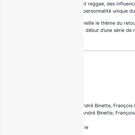
Raffy
renoue avec ses racines ska et reggae, des influenc
originaux qui mettent en lumière la personnalité unique d
Tu reviens à maison
incarne à merveille le thème du reto
longue journée. Ce
single
marque le début d’une série de 
INFORMATIONS SUR L’EXTRAIT
Titre : Tu reviens à maison
Artiste : Raffy
Durée : 2:57
Paroles : Carolyne Leblanc, Marc-André Binette, François
Musique : Carolyne Leblanc, Marc-André Binette, Françoi
Album : –
Maison de disques : Les disques Pixie
Distributeur : Propagande