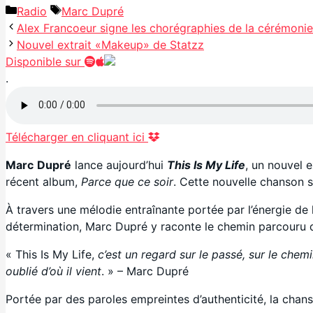
Catégories
Étiquettes
Radio
Marc Dupré
Alex Francoeur signe les chorégraphies de la cérémoni
Nouvel extrait «Makeup» de Statzz
Disponible sur
.
Télécharger en cliquant ici
Marc
Dupré
lance aujourd’hui
This Is My Life
, un nouvel 
récent album,
Parce que ce soir
. Cette nouvelle chanson s
À travers une mélodie entraînante portée par l’énergie de l
détermination, Marc Dupré y raconte le chemin parcouru de
« This Is My Life,
c’est un regard sur le passé, sur le chemi
oublié d’où il vient
. » – Marc Dupré
Portée par des paroles empreintes d’authenticité, la chanso