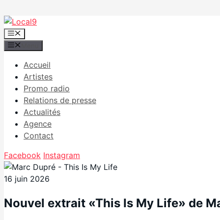
Aller
au
Menu
contenu
Menu
Accueil
Artistes
Promo radio
Relations de presse
Actualités
Agence
Contact
Facebook
Instagram
16 juin 2026
Nouvel extrait «This Is My Life» de M