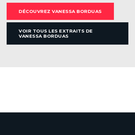
c
DÉCOUVREZ VANESSA BORDUAS
e
b
VOIR TOUS LES EXTRAITS DE
o
VANESSA BORDUAS
o
k
VOIR TOUTES LES ACTUALITÉS