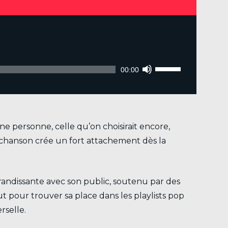
Utilisez
les
00:00
flèches
haut/bas
pour
e personne, celle qu’on choisirait encore,
augmenter
a chanson crée un fort attachement dès la
ou
diminuer
le
andissante avec son public, soutenu par des
volume.
t pour trouver sa place dans les playlists pop
rselle.