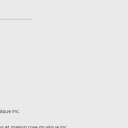
ique inc.
ng et maison rose musique inc.