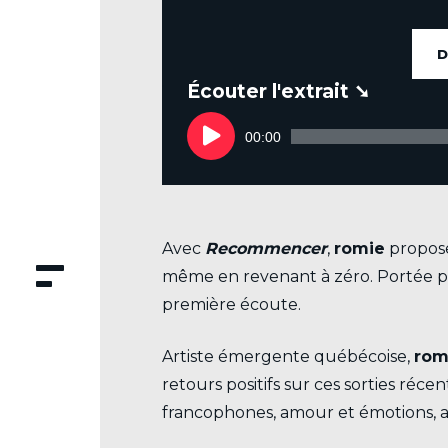
D
.
Lecteur
audio
00:00
Avec
Recommencer
,
romie
propose
même en revenant à zéro. Portée par
première écoute.
Artiste émergente québécoise,
rom
retours positifs sur ces sorties réc
francophones, amour et émotions, a