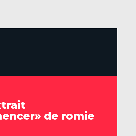
trait
ncer» de romie