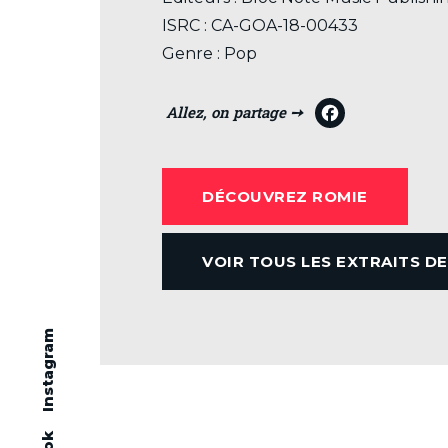
ISRC : CA-GOA-18-00433
Genre : Pop
F
a
c
DÉCOUVREZ ROMIE
e
b
VOIR TOUS LES EXTRAITS D
o
o
k
Instagram
Nouvel extrait «Un peu plus