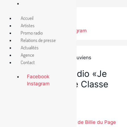
Aller
au
Accueil
contenu
Artistes
Facebook
Instagram
Promo radio
Relations de presse
Actualités
Agence
Contact
22 avril 2024
Nouvel extrait radio «Je
Facebook
me souviens» de Classe
Instagram
Moyenne
Catégories
Étiquettes
Radio
Classe Moyenne
Nouvel extrait «Fake Friends» de Billie du Page