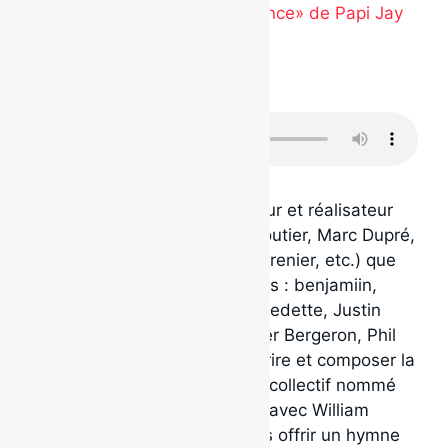
Nouvel extrait «Douce résistance» de Papi Jay
Disponible sur
.
Télécharger en cliquant ici
C’est à l’initiative du producteur et réalisateur
Benjamin Nadeau (William Cloutier, Marc Dupré,
Ludovick Bourgeois, Sophie Grenier, etc.) que
ce sont rassemblé huit artistes : benjamiin,
Camille Schlybeurt, Gabriel Fredette, Justin
Roy, Katrine Sansregret, Olivier Bergeron, Phil
Rxcket et Zach Chico pour écrire et composer la
chanson
Je me souviens
. Le collectif nommé
Classe Moyenne
a collaboré avec William
Cloutier et Dee Holt pour nous offrir un hymne