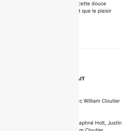
d’été qui nous replonge dans cette douce
nostalgie où tout était facile et que le plaisir
était la seule option.
INFORMATIONS SUR L’EXTRAIT
Titre : Je me souviens
Artiste : Classe Moyenne (avec William Cloutier
et Dee Holt)
Durée : 2:22
Paroles : Benjamin Nadeau, Daphné Holt, Justin
Roy, Katrine Sansregret, William Cloutier,