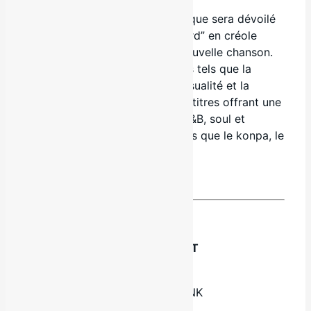
C’est le 15 novembre prochain que sera dévoilé
l’album «Debouya» (“débrouillard” en créole
haïtien) duquel est tiré cette nouvelle chanson.
Explorant des thèmes puissants tels que la
liberté, la détermination, la sensualité et la
résilience, il est composé de 11 titres offrant une
expérience musicale riche de R&B, soul et
d’influences traditionnelles telles que le konpa, le
rara et l’afro.
INFORMATIONS SUR L’EXTRAIT
Titre : Prends soin d’elle
Artistes : Papi Jay feat. Naate NK
Durée : 3:22