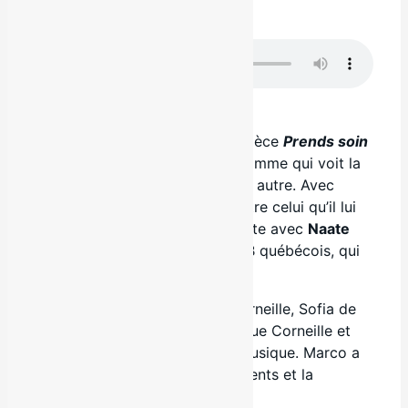
Disponible sur
.
Télécharger en cliquant ici
Nouvel extrait de
Papi Jay
, la pièce
Prends soin
d’elle
illustre la maturité d’un homme qui voit la
femme qu’il aime partir avec un autre. Avec
humilité, il accepte de ne pas être celui qu’il lui
faut.
Papy Jay
partage la vedette avec
Naate
NK
, une étoile montante du R&B québécois, qui
incarne le nouvel amoureux.
Cette pièce a été écrite par Corneille, Sofia de
Medeiros et Naate NK, tandis que Corneille et
Marco Volcy ont composé la musique. Marco a
également assuré les arrangements et la
production sonore.