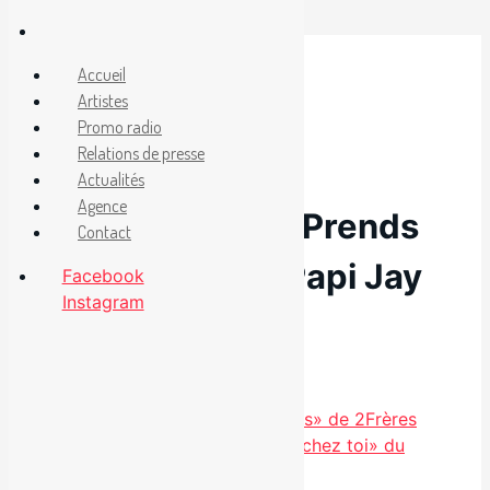
Aller
au
Facebook
Accueil
Instagram
contenu
Artistes
Promo radio
Relations de presse
29 octobre 2024
Actualités
Agence
Nouvel extrait «Prends
Contact
soin d’elle» de Papi Jay
Facebook
Instagram
avec Naate NK
Catégories
Étiquettes
Radio
Papi Jay
Nouvel extrait «Croire en nous» de 2Frères
Nouvel extrait «Noël comme chez toi» du
Kanda Gang