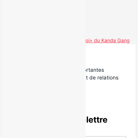
Voir toutes les actualités
Nouvel extrait «Noël comme chez toi» du Kanda Gang
Local9 est l’une des plus importantes
agences de promotion radio et de relations
de presse au Québec.
Abonne-toi à l’infolettre