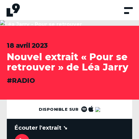
Aller
au
contenu
18 avril 2023
Nouvel extrait « Pour se
retrouver » de Léa Jarry
CATÉGORIES
RADIO
DISPONIBLE SUR
.
Lecteur