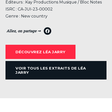
Éditeurs : Kay Productions Musique / Bloc Notes
ISRC : CA-JUI-23-00002
Genre : New country
F
a
c
DÉCOUVREZ LÉA JARRY
e
b
VOIR TOUS LES EXTRAITS DE LÉA
o
JARRY
o
k