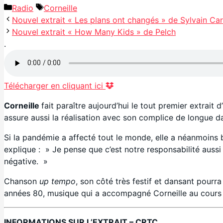
Catégories
Étiquettes
Radio
Corneille
Nouvel extrait « Les plans ont changés » de Sylvain Car
Nouvel extrait « How Many Kids » de Pelch
.
Télécharger en cliquant ici
Corneille
fait paraître aujourd’hui le tout premier extrait
assure aussi la réalisation avec son complice de longue d
Si la pandémie a affecté tout le monde, elle a néanmoins 
explique : » Je pense que c’est notre responsabilité aussi 
négative. »
Chanson
up tempo
, son côté très festif et dansant pourr
années 80, musique qui a accompagné Corneille au cours 
INFORMATIONS SUR L’EXTRAIT – CRTC