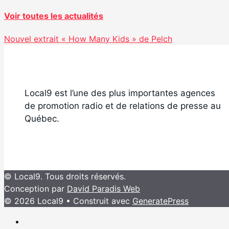
Voir toutes les actualités
Nouvel extrait « How Many Kids » de Pelch
Local9 est l’une des plus importantes agences
de promotion radio et de relations de presse au
Québec.
© Local9. Tous droits réservés.
Conception par
David Paradis Web
© 2026 Local9
• Construit avec
GeneratePress