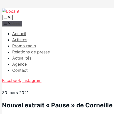
Aller
au
Menu
contenu
Menu
Accueil
Artistes
Promo radio
Relations de presse
Actualités
Agence
Contact
Facebook
Instagram
30 mars 2021
Nouvel extrait « Pause » de Corneille