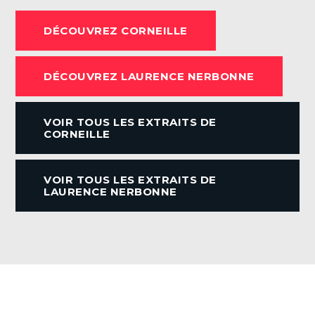
c
DÉCOUVREZ CORNEILLE
e
b
DÉCOUVREZ LAURENCE NERBONNE
o
o
VOIR TOUS LES EXTRAITS DE
k
CORNEILLE
VOIR TOUS LES EXTRAITS DE
LAURENCE NERBONNE