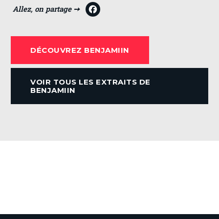
F
a
c
DÉCOUVREZ BENJAMIIN
e
b
VOIR TOUS LES EXTRAITS DE
o
BENJAMIIN
o
k
VOIR TOUTES LES ACTUALITÉS