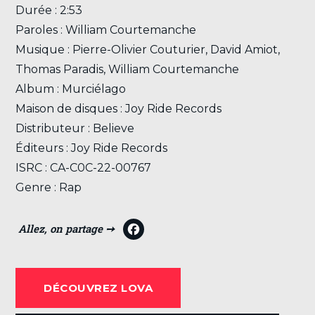
Durée : 2:53
Paroles : William Courtemanche
Musique : Pierre-Olivier Couturier, David Amiot,
Thomas Paradis, William Courtemanche
Album : Murciélago
Maison de disques : Joy Ride Records
Distributeur : Believe
Éditeurs : Joy Ride Records
ISRC : CA-C0C-22-00767
Genre : Rap
F
a
c
DÉCOUVREZ LOVA
e