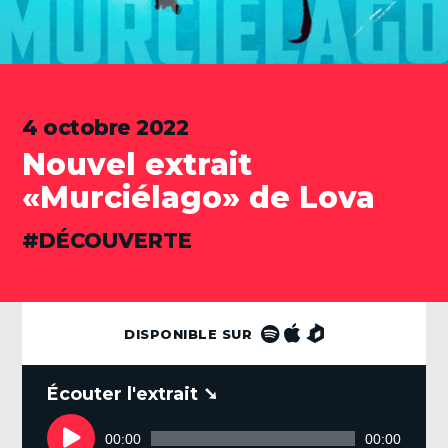
4 octobre 2022
Nouvel extrait
«Murciélago» de Lova
CATÉGORIES
DÉCOUVERTE
DISPONIBLE SUR
.
Lecteur
audio
00:00
00:00