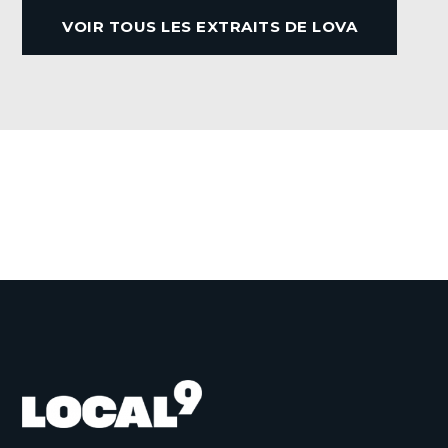
b
VOIR TOUS LES EXTRAITS DE LOVA
o
o
k
VOIR TOUTES LES ACTUALITÉS