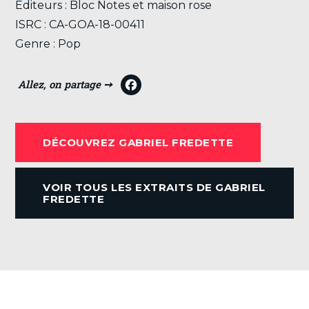
Éditeurs : Bloc Notes et maison rose
ISRC : CA-GOA-18-00411
Genre : Pop
F
a
c
DÉCOUVREZ GABRIEL FREDETTE
e
b
VOIR TOUS LES EXTRAITS DE GABRIEL
o
FREDETTE
o
k