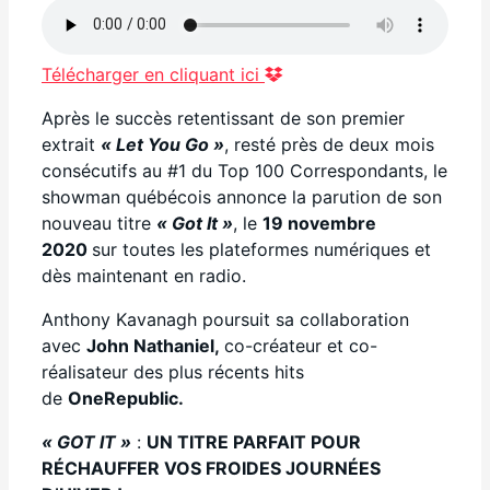
Télécharger en cliquant ici
Après le succès retentissant de son premier
extrait
« Let You Go
»
, resté près de deux mois
consécutifs au #1 du Top 100 Correspondants, le
showman québécois annonce la parution de son
nouveau titre
« Got It
»
, le
19 novembre
2020
sur toutes les plateformes numériques et
dès maintenant en radio.
Anthony Kavanagh poursuit sa collaboration
avec
John Nathaniel,
co-créateur et co-
réalisateur des plus récents hits
de
OneRepublic
.
« GOT IT »
:
UN TITRE PARFAIT POUR
R
É
CHAUFFER
VOS FROIDES
JOURN
É
ES