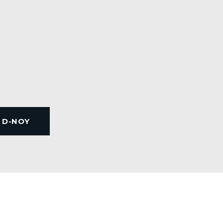
E D-NOY
Nouvel extr
ingdom Street