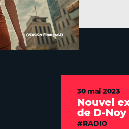
30 mai 2023
Nouvel ex
de D-Noy
CATÉGORIES
RADIO