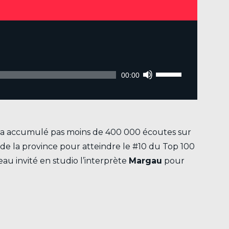
Utilisez
les
00:00
flèches
haut/bas
pour
e a accumulé pas moins de 400 000 écoutes sur
augmenter
 de la province pour atteindre le #10 du Top 100
ou
au invité en studio l’interprète
Margau
pour
diminuer
le
volume.