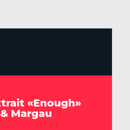
trait «Enough»
 & Margau