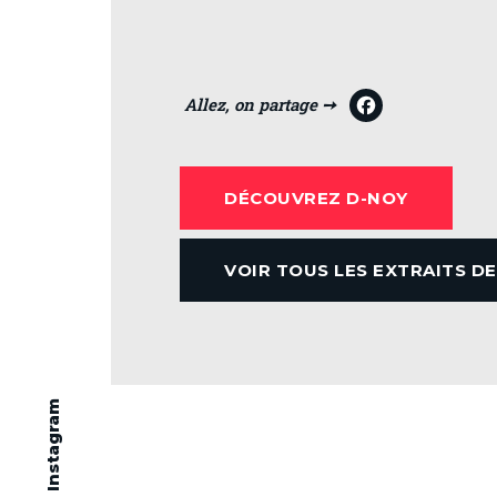
F
a
c
DÉCOUVREZ D-NOY
e
b
VOIR TOUS LES EXTRAITS D
o
o
k
Instagram
Nouvel extrait «Hawaï» de K