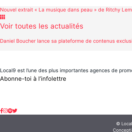
c
a
Nouvel extrait « La musique dans peau » de Ritchy Lem
e
r
Voir toutes les actualités
b
t
o
a
Daniel Boucher lance sa plateforme de contenus exclus
o
g
k
e
r
Local9 est l’une des plus importantes agences de promo
Abonne-toi à l’infolettre
© Local
Concepti