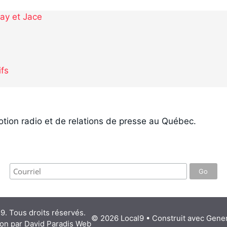
ay et Jace
ifs
tion radio et de relations de presse au Québec.
9. Tous droits réservés.
© 2026 Local9
• Construit avec
Gener
on par
David Paradis Web