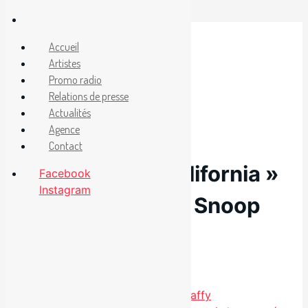
Aller
au
Facebook
Accueil
Instagram
contenu
Artistes
Promo radio
Relations de presse
23 novembre 2020
Actualités
Agence
Nouvel extrait «
Contact
Christmas in California »
Facebook
Instagram
de Raff Pylon et Snoop
Dogg
Catégories
Étiquettes
Noël
,
Radio
Raff Pylon
Nouvel album de Noël pour Raffy