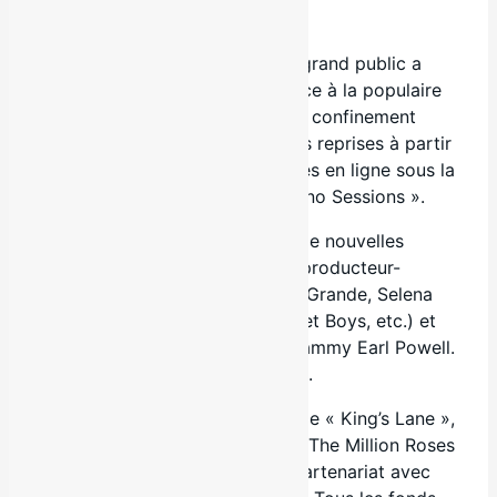
Californie.
Au cours des derniers mois, le grand public a
découvert le talent de Raff grâce à la populaire
émission La Voix. Il a profité du confinement
pour enregistrer de nombreuses reprises à partir
de son studio maison présentées en ligne sous la
forme d’une série intitulée « Piano Sessions ».
Raff travaille actuellement sur de nouvelles
chansons aux côtés du réputé producteur-
compositeur Rob Wells (Ariana Grande, Selena
Gomez, Justin Bieber, Backstreet Boys, etc.) et
du producteur gagnant d’un Grammy Earl Powell.
Le tout devrait paraître en 2021.
Parallèlement à son récent single « King’s Lane »,
Raff Pylon a également lancé « The Million Roses
Fundraiser », une initiative en partenariat avec