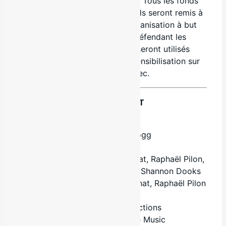
Amnistie International Montréal. Tous les fonds
recueillis par la collecte de fonds seront remis à
Amnistie internationale, une organisation à but
non lucratif de première ligne défendant les
droits humains depuis 1961, et seront utilisés
pour créer une campagne de sensibilisation sur
le racisme systémique au Québec.
INFORMATIONS SUR L’EXTRAIT
Titre: Christmas in California
Artistes: Raff Pylon & Snoop Dogg
Durée : 3:44
Paroles : Earl Powell, Ben Pelchat, Raphaël Pilon,
Calvin Broadus Jr., Wes Mason, Shannon Dooks
Musique : Earl Powell, Ben Pelchat, Raphaël Pilon
Album : –
Maison de disques: WYR Productions
Distributeur numérique : Believe Music