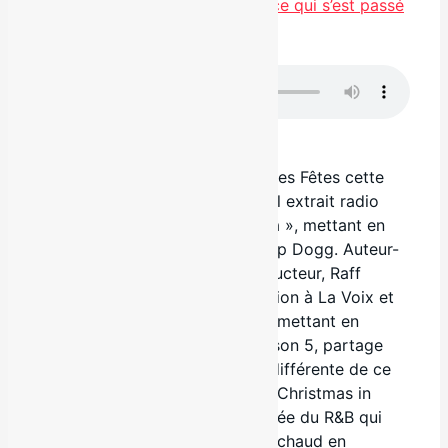
Nouvel extrait « Noël qu’est-ce qui s’est passé
» de Benny Jones
.
Télécharger en cliquant ici
Raff Pylon réchauffe le temps des Fêtes cette
année avec la sortie d’un nouvel extrait radio
intitulé « Christmas in California », mettant en
vedette la légende du rap Snoop Dogg. Auteur-
compositeur-interprète et producteur, Raff
Pylon, connu pour sa participation à La Voix et
pour son single « King’s Lane » mettant en
vedette Tito Jackson des Jackson 5, partage
une nouvelle chanson de Noël différente de ce
qu’on a l’habitude d’entendre. « Christmas in
California » est une pièce inspirée du R&B qui
donne envie de passer Noël au chaud en