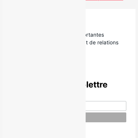
Benny Jones
Local9 est l’une des plus importantes
agences de promotion radio et de relations
de presse au Québec.
Abonne-toi à l’infolettre