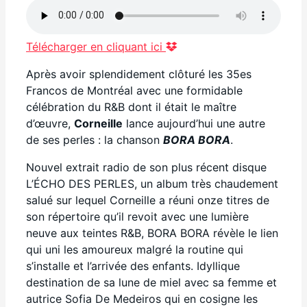
Télécharger en cliquant ici
Après avoir
splendidement
clôtur
é
les
35
es
Francos
de Montréal
avec
une
formidable
célébration du R&B
dont il était le maître
d’
œuvre
,
Corneille
lance
aujourd’hui
une autre
de ses perles :
la chanson
B
ORA
BORA
.
N
ouvel extrait
radio
de son
plus
récent
disque
L’ÉCHO DES PERLES
, un
album
très chaudement
salué sur
lequel
Corneille
a réuni onze
titres
de
son répertoire
qu’il revoit
avec
une lumière
neuve aux teintes
R&B
,
BORA
BORA
révèle
le lien
qui uni
l
es amoureux malgré la routine qui
s
’
installe
et
l’arrivée des enfants. I
dyllique
destination de sa lune de miel avec sa femme
et
autrice
Sofia De Medeiros
qui
en
cosigne les