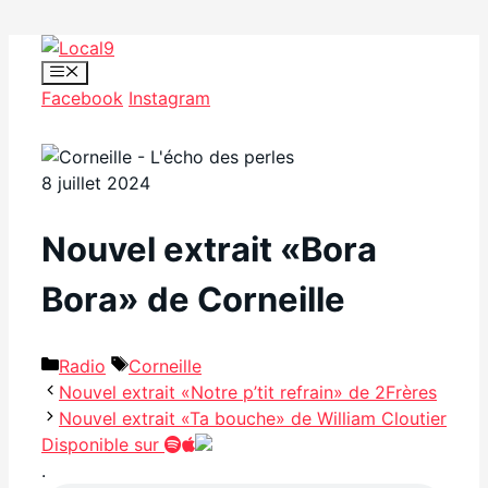
Aller
au
Menu
Facebook
Instagram
contenu
8 juillet 2024
Nouvel extrait «Bora
Bora» de Corneille
Catégories
Étiquettes
Radio
Corneille
Nouvel extrait «Notre p’tit refrain» de 2Frères
Nouvel extrait «Ta bouche» de William Cloutier
Disponible sur
.