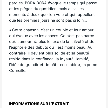
paroles
,
BORA
BORA
évoque
le
temps qui passe
et
l
es pièges d
u quotidien
,
mais aussi
les
moments à deux
que l’on
vol
e
et
qui
rappelle
nt
que les premiers jours ne sont pas si loin…
«
Cette chanson, c’est
un couple
et leur amour
qui évolue
avec le
s années
. Ce n’est pas parce
qu’un amour n’a plus le luxe de la naïveté et de
l’euphorie des débuts qu’il est moins beau. Au
contraire, il devient plus solide et sa beauté
réside
dans la confiance, la loyauté
,
l’amitié
,
l’idée de grandir et de bâtir ensemble
», exprime
Corneille
.
INFORMATIONS SUR L’EXTRAIT