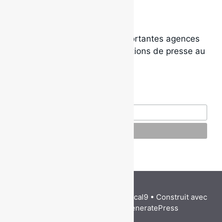
Local9 est l’une des plus importantes agences
de promotion radio et de relations de presse au
Québec.
Abonne-toi à l’infolettre
© Local9. Tous droits
réservés.
© 2026 Local9
• Construit avec
Conception par
David
GeneratePress
Paradis Web