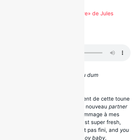
Enfant
Nouvel extrait «Tout pour plaire» de Jules
Disponible sur
.
Télécharger en cliquant ici
Baby chaque, dum du dum du dum
Zoo Baby is back! Super content de cette toune
qu’on a fabriquée, moi et mon nouveau
partner
in crime
, Charles Guay. Un hommage à mes
tounes pop-rnb préférées. C’est super fresh,
c’est fait pour danser. L’été est pas fini, and
you
know what
!? t’aimes un
bad boy baby
.