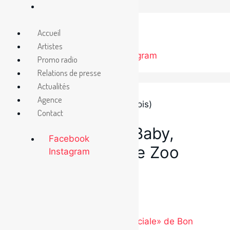
Aller
au
Accueil
contenu
Artistes
Facebook
Instagram
Promo radio
Relations de presse
Actualités
Agence
Contact
10 septembre 2024
Nouvel extrait «Baby,
Facebook
chaque (fois)» de Zoo
Instagram
Baby
Catégories
Étiquettes
Radio
Zoo Baby
Nouvel extrait «Demande spéciale» de Bon