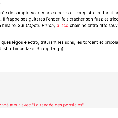
!
 créé de somptueux décors sonores et enregistre en fonction
 Il frappe ses guitares Fender, fait cracher son fuzz et tri
 binaire. Sur
Capitol Vision
,
Talisco
chemine entre riffs sauv
ues légos électro, triturant les sons, les tordant et bricola
Justin Timberlake, Snoop Dogg).
ongélateur avec "La rangée des popsicles"