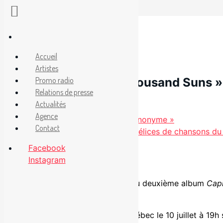
Aller
au
Facebook
Instagram
contenu
Accueil
16 mai 2017
Artistes
Nouveauté radio : « Thousand Suns »
Promo radio
Relations de presse
Actualités
Catégories
Non classé
Agence
Valérie Lahaie présente « Étoile anonyme »
Contact
Louis-Philippe Gingras sort des délices de chansons du
.
Facebook
Instagram
Après avoir lancé son fort bien reçu deuxième album
Capi
pour l’été qui arrive !
Talisco
fera un passage éclair à Québec le 10 juillet à 19