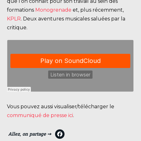
que l’on connaît pour son travail au sein des
formations
Monogrenade
et, plus récemment,
KPLR
. Deux aventures musicales saluées par la
critique.
Vous pouvez aussi visualiser/télécharger le
communiqué de presse ici
.
F