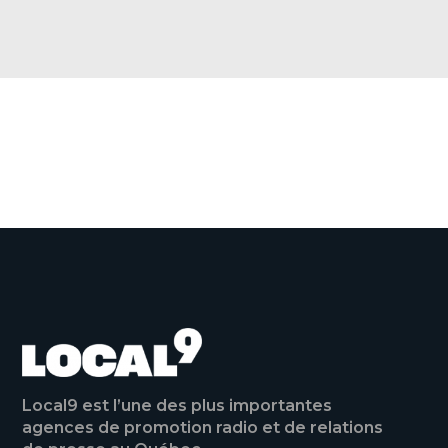
a
c
e
b
o
o
VOIR TOUTES LES ACTUALITÉS
k
Local9 est l’une des plus importantes
agences de promotion radio et de relations