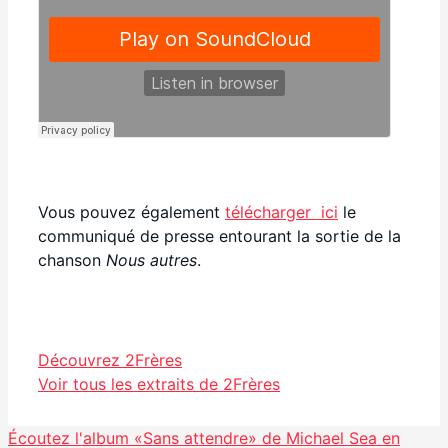
Vous pouvez également
télécharger ici
le
communiqué de presse entourant la sortie de la
chanson
Nous autres
.
Facebook
Découvrez 2Frères
Partager
Voir tous les extraits de 2Frères
Écoutez l'album «Sans attendre» de Michael Sea en