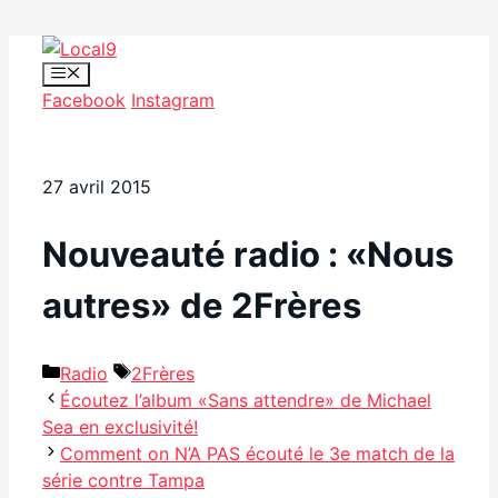
Aller
au
Menu
Facebook
Instagram
contenu
27 avril 2015
Nouveauté radio : «Nous
autres» de 2Frères
Catégories
Étiquettes
Radio
2Frères
Écoutez l’album «Sans attendre» de Michael
Sea en exclusivité!
Comment on N’A PAS écouté le 3e match de la
série contre Tampa