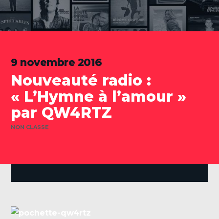
9 novembre 2016
Nouveauté radio :
« L’Hymne à l’amour »
par QW4RTZ
CATÉGORIES
NON CLASSÉ
.