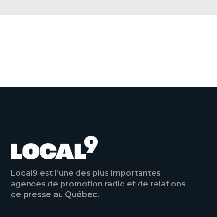
e
b
o
o
VOIR TOUTES LES ACTUALITÉS
k
Local9 est l’une des plus importantes
agences de promotion radio et de relations
de presse au Québec.