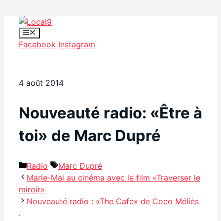
Aller
au
Menu
Facebook
Instagram
contenu
4 août 2014
Nouveauté radio: «Être à
toi» de Marc Dupré
Catégories
Étiquettes
Radio
Marc Dupré
Marie-Mai au cinéma avec le film «Traverser le
miroir»
Nouveauté radio : «The Cafe» de Coco Méliès
.