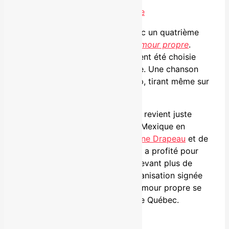
David Jalbert
est de retour avec un quatrième
extrait issu de son album
De l’amour propre
.
C’est la pièce titre qui a justement été choisie
pour fermer la boucle du disque. Une chanson
entraînante, à la fois folk et pop, tirant même sur
le country.
L’auteur-compositeur-interprète revient juste
d’une semaine sous le soleil du Mexique en
compagnie des
2Frères
, d’
Étienne Drapeau
et de
Simon Morin
. Toute la bande en a profité pour
livrer une série de spectacles devant plus de
200 admirateurs. Une belle organisation signée
David Jalbert
. La tournée De l’amour propre se
poursuit quant à elle à travers le Québec.
SPECTACLES