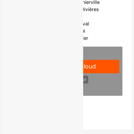
13 février 2016 | Berthierville
5 mars 2016 | Trois-Rivières
11 mars | Alma
12 mars | Robertval
31 mars | Amqui
1er avril | Chandler
Facebook
Partager
Charlotte Cardin en spectacle