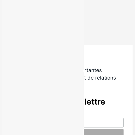
Voir toutes les actualités
L'arrivée d'un nouveau boys band
Local9 est l’une des plus importantes
agences de promotion radio et de relations
de presse au Québec.
Abonne-toi à l’infolettre