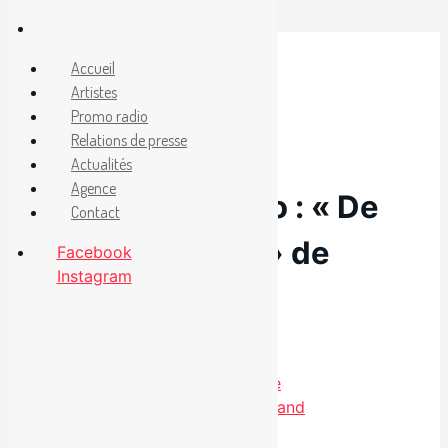
Aller
au
Facebook
Accueil
Instagram
contenu
Artistes
Promo radio
Relations de presse
27 janvier 2016
Actualités
Agence
Nouveauté radio : « De
Contact
l’amour propre » de
Facebook
Instagram
David Jalbert
Catégories
Non classé
Charlotte Cardin en spectacle
L’arrivée d’un nouveau boys band
.