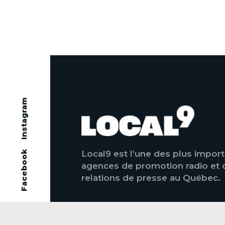
o
Nouveauté radio: "Ligne ouv
o
k
Instagram
Local9 est l’une des plus impor
Facebook
agences de promotion radio et 
relations de presse au Québec.