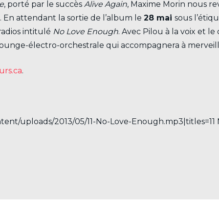
e
, porté par le succès
Alive Again
, Maxime Morin nous rev
n
. En attendant la sortie de l’album le
28 mai
sous l’étiq
adios intitulé
No Love Enough
. Avec Pilou à la voix et 
lounge-électro-orchestrale qui accompagnera à merveill
urs.ca
.
ontent/uploads/2013/05/11-No-Love-Enough.mp3|titles=1