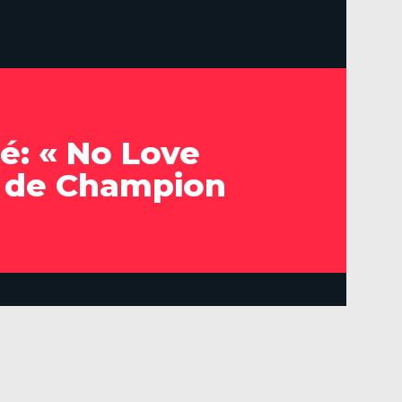
é: « No Love
 de Champion