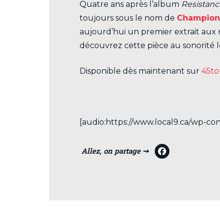
Quatre ans après l’album
Resistanc
toujours sous le nom de
Champio
aujourd’hui un premier extrait aux r
découvrez cette pièce au sonorité 
Disponible dès maintenant sur
45to
[audio:https://www.local9.ca/wp-c
F
a
c
e
b