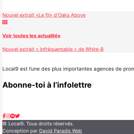
Facebook
Nouvel extrait «Le fil» d'Oaks Above
Partager
Voir toutes les actualités
Nouvel extrait « Infréquentable » de White-B
Local9 est l’une des plus importantes agences de prom
Abonne-toi à l’infolettre
© Local9. Tous droits réservés.
Conception par
David Paradis Web