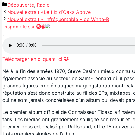
Catégories
Découverte
,
Radio
Nouvel extrait «Le fil» d’Oaks Above
Nouvel extrait « Infréquentable » de White-B
Disponible sur
.
Télécharger en cliquant ici
Né à la fin des années 1970, Steve Casimir mieux connu 
également associé au secteur de Saint-Léonard où il p
grandes figures emblématiques du gangsta rap montréalais,
réputation s’est donc construite au fil des EPs, mixtapes,
qui ne sont jamais concrétisées d’un album qui devait par
Le premier album officiel de Connaisseur Ticaso a finalement
fans. Les médias ont grandement souligné son retour et le
premier opus est réalisé par Ruffsound, offre 15 nouveaux 
trois premiers singles de l’album.