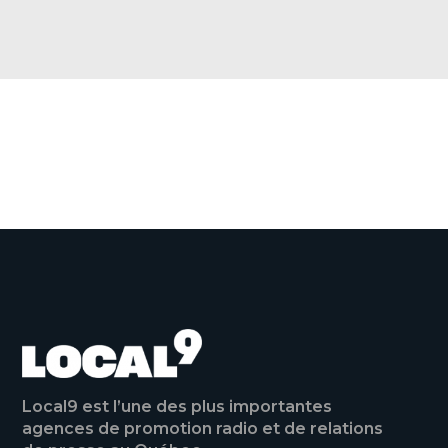
a
c
e
b
o
o
VOIR TOUTES LES ACTUALITÉS
k
Local9 est l’une des plus importantes
agences de promotion radio et de relations