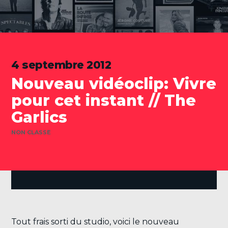
4 septembre 2012
Nouveau vidéoclip: Vivre
pour cet instant // The
Garlics
CATÉGORIES
NON CLASSÉ
.
Tout frais sorti du studio, voici le nouveau