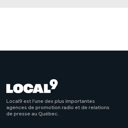
e
b
o
o
VOIR TOUTES LES ACTUALITÉS
k
Local9 est l’une des plus importantes
agences de promotion radio et de relations
de presse au Québec.