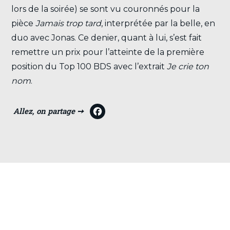
lors de la soirée) se sont vu couronnés pour la
pièce
Jamais trop tard
, interprétée par la belle, en
duo avec Jonas. Ce denier, quant à lui, s’est fait
remettre un prix pour l’atteinte de la première
position du Top 100 BDS avec l’extrait
Je crie ton
nom
.
F
a
c
e
b
o
o
VOIR TOUTES LES ACTUALITÉS
k