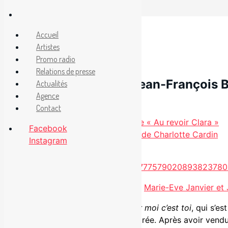
Aller
au
Facebook
Accueil
Instagram
contenu
Artistes
27 septembre 2016
Promo radio
Relations de presse
Marie-Eve Janvier et Jean-François Br
Actualités
Agence
Contact
Catégories
Non classé
Olivier dévoile enfin les images de « Au revoir Clara »
Facebook
Nouveauté radio : « Dirty Dirty » de Charlotte Cardin
Instagram
.
C’est devant un parterre bondé que
Marie-Eve Janvier et
Fort d’un premier extrait radio,
Pour moi c’est toi
, qui s’e
sorties les plus attendues de la rentrée. Après avoir ve