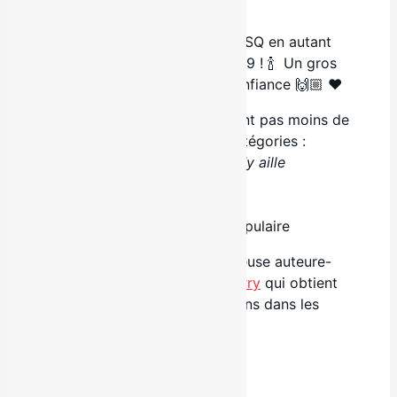
.
12e nomination au Gala de l’ADISQ en autant
d’années d’existence pour Local9 !
🍾
Un gros
merci aux radios pour votre confiance
🙌🏼
♥️
Bravo au duo
2Frères
qui obtient pas moins de
quatre nominations dans les catégories :
– Chanson de l’année ;
Faut qu’j’y aille
– Groupe ou duo de l’année
– Spectacle en ligne de l’année
– Album de l’année – Succès populaire
Un ÉNORME bravo à la talentueuse auteure-
compositrice-interprète
Léa Jarry
qui obtient
ses toutes premières nominations dans les
catégories :
– Album de l’année – Country
– Révélation de l’année