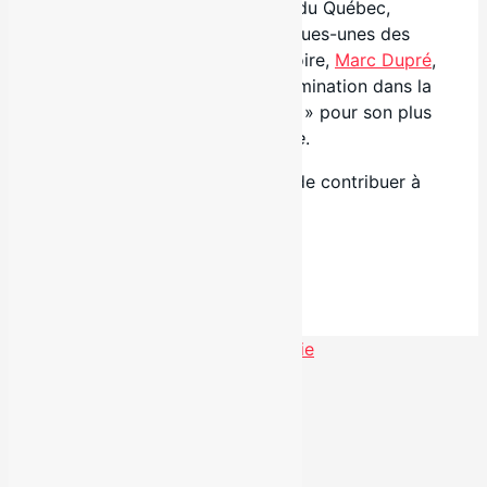
L’un des plus grands 𝘩𝘪𝘵𝘮𝘢𝘬𝘦𝘳 du Québec,
auteur et compositeur de quelques-unes des
plus belles chansons du répertoire,
Marc Dupré
,
obtient une fois de plus une nomination dans la
catégorie « Chanson de l’année » pour son plus
récent succès
Où sera le monde
.
Bravo à tous, c’est un honneur de contribuer à
votre succès
🙌🏼
Facebook
Partager
Nouvel extrait «Silhouette» de Laurie
Voir toutes les actualités