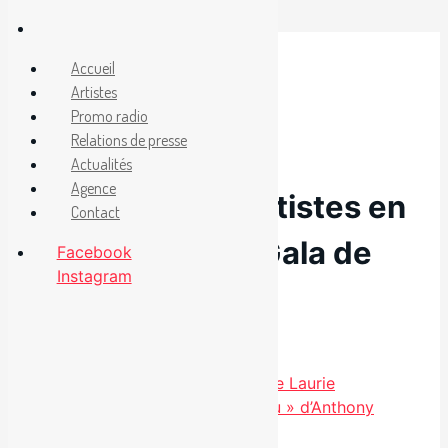
Aller
au
Facebook
Accueil
Instagram
contenu
Artistes
Promo radio
Relations de presse
22 septembre 2021
Actualités
Agence
Local9 et ses artistes en
Contact
nomination au Gala de
Facebook
Instagram
l’ADISQ
Catégories
Chronique
Nouvel extrait «Silhouette» de Laurie
Nouvel extrait « I Choose You » d’Anthony
Kavanagah