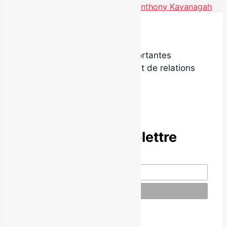
Nouvel extrait « I Choose You » d'Anthony Kavanagah
Local9 est l’une des plus importantes
agences de promotion radio et de relations
de presse au Québec.
Abonne-toi à l’infolettre