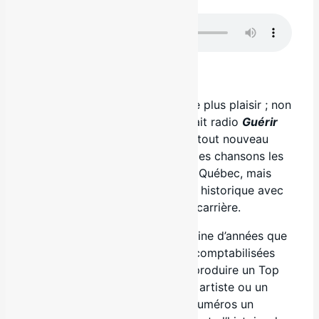
.
La nouvelle ne pouvait leur faire plus plaisir ; non
seulement leur plus récent extrait radio
Guérir
nos mémoires
est-il devenu le tout nouveau
NUMÉRO UN du Top 100 BDS des chansons les
plus diffusées par les radios au Québec, mais
Erik et Sonny battent un record historique avec
un 11e succès en 15 extraits en carrière.
Depuis un peu plus d’une vingtaine d’années que
les rotations des stations sont comptabilisées
par le Palmarès ADISQ afin de produire un Top
100 hebdomadaire et jamais un artiste ou un
groupe n’avaient eu autant de numéros un