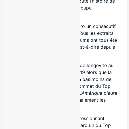
auparavant. Mieux encore, de toute l’histoire de
la musique au Québec, aucun groupe
francophone n’a réussi l’exploit.
Il s’agit également d’un 8e numéro un consécutif
pour 2Frères, un autre record. Tous les extraits
radio de leurs deux derniers albums ont tous été
au sommet du Top 100 BDS, c’est-à-dire depuis
le 1er septembre 2017.
Ils détenaient de plus le record de longévité au
numéro un obtenu en février 2019 alors que la
pièce
Comme avant
était restée pas moins de
25 semaines consécutives au sommet du Top
100. Il a fallu l’immense succès
L’Amérique pleure
des Cowboys Fringants pour finalement les
détrôner l’an dernier.
À ce jour, le duo cumule un impressionnant
nombre de 87 semaines au numéro un du Top