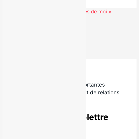
Raffy fait paraître le clip de « Auprès de moi »
Voir toutes les actualités
Trois succès radio pour Local9 !
Local9 est l’une des plus importantes
agences de promotion radio et de relations
de presse au Québec.
Abonne-toi à l’infolettre