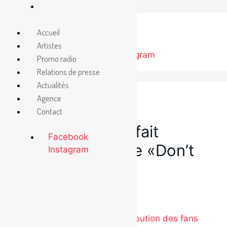
Aller
au
Accueil
contenu
Artistes
Facebook
Instagram
Promo radio
Relations de presse
Actualités
Agence
Contact
2 juillet 2021
Kingdom Street fait
Facebook
paraître le clip de «Don’t
Instagram
Let Me Go»
Catégories
Étiquettes
Presse
Kingdom Street
2Frères bénéficie de la contribution des fans