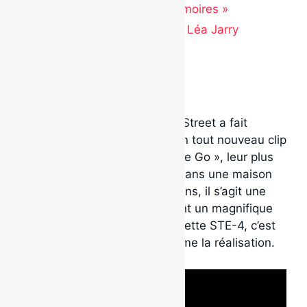
pour leur clip « Guérir nos mémoires »
Nouvel extrait «Étrangers» de Léa Jarry
Disponible sur
.
Télécharger en cliquant ici
Le duo électro-pop Kingdom Street a fait
paraître plus tôt aujourd’hui un tout nouveau clip
pour la chanson « Don’t Let Me Go », leur plus
récent succès radio. Tourné dans une maison
patrimoniale de plus de 270 ans, il s’agit une
fois de plus d’un clip proposant un magnifique
esthétisme. Produit par l’étiquette STE-4, c’est
le duo qui en a assuré lui-même la réalisation.