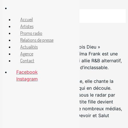
Aller
au
Facebook
Accueil
Instagram
contenu
#PromotionRadio
Artistes
Naïma Frank
Promo radio
Naïma Frank
Relations de presse
« Dans l'ivresse, dans tes yeux, je vois Dieu »
Actualités
Montréalaise d’origine haïtienne, Naïma Frank est une
Agence
auteure-compositrice-interprète qui allie R&B alternatif,
Contact
sonorités pop et un je-ne-sais-quoi d’inclassable.
Facebook
Instagram
Armée d’une vulnérabilité audacieuse, elle chante la
détresse féminine et toute la force qui en découle.
Classé parmi les 10 albums passés sous le radar par
Radio-Canada, son premier EP « Petite fille devient
grande » (2022) capte l’attention de nombreux médias,
dont ICI Première, ICI Musique, Le Devoir et Salut
Bonjour.