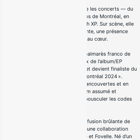
Entre 2023 et 2024, Naïma multiplie les concerts — du
Festival d’été de Québec aux Francos de Montréal, en
passant par Santa Teresa et St-Roch XP. Sur scène, elle
se livre avec grâce : une voix prenante, une présence
sincère et des textes qui vont droit au cœur.
Après avoir figuré au sommet des palmarès franco de
CHOQ et CISM, elle remporte le prix de l’album/EP
R&B/Soul de l’année au 18e GAMIQ et devient finaliste du
prix CALQ « Œuvre de la relève à Montréal 2024 ».
Membre de la cohorte 2025 des Francouvertes et en
pleine création de son premier album assumé et
affranchi, Naïma Frank est prête à bousculer les codes
du R&B traditionnel.
Son plus récent extrait, « Félicité », fusion brûlante de
sensualité et de puissance, marque une collaboration
entre Naïma Frank, Laraw, Gladysse et Fovelle. Né d’un