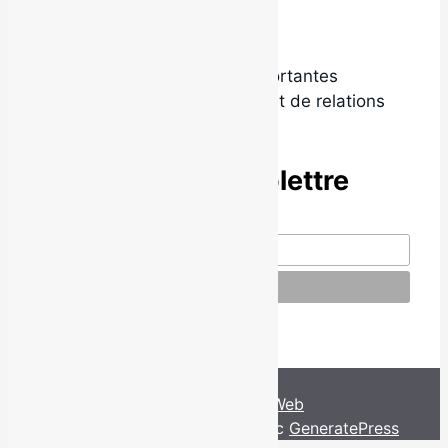
Local9 est l’une des plus importantes
agences de promotion radio et de relations
de presse au Québec.
Abonne-toi à l’infolettre
© Local9. Tous droits réservés.
Conception par
David Paradis Web
© 2026 Local9
• Construit avec
GeneratePress