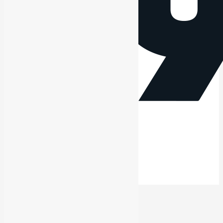
Facebook
Instagram
#PromotionRadio
Allen B.
Allen B.