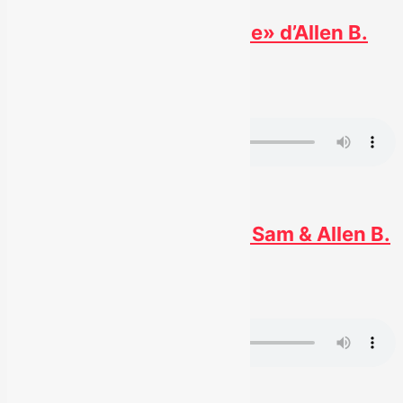
Nouvel extrait «Pour la vie» d’Allen B.
12 septembre 2023
#
Radio
Nouvel extrait «Idiot» de Sam & Allen B.
16 janvier 2023
#
Radio