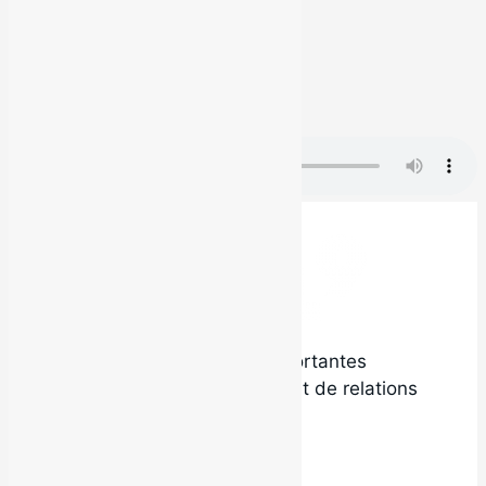
Voir tous les artistes
Découvrez ANJXLXE
Allen B.
Pour la vie
Local9 est l’une des plus importantes
agences de promotion radio et de relations
de presse au Québec.