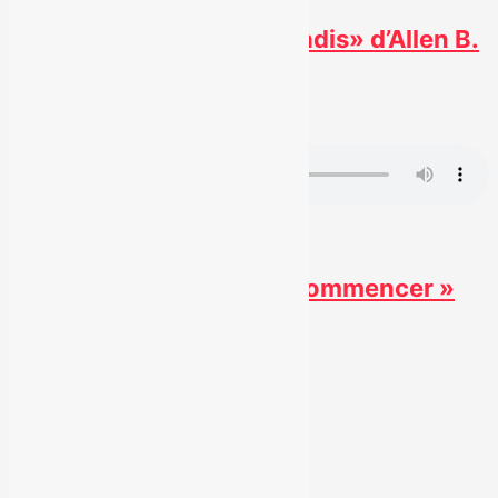
Nouvel extrait «Mon paradis» d’Allen B.
7 septembre 2021
#
Radio
Nouvel extrait « Tout recommencer »
d’Allen B
Voir tous les articles
Découvrez Alex Francoeur