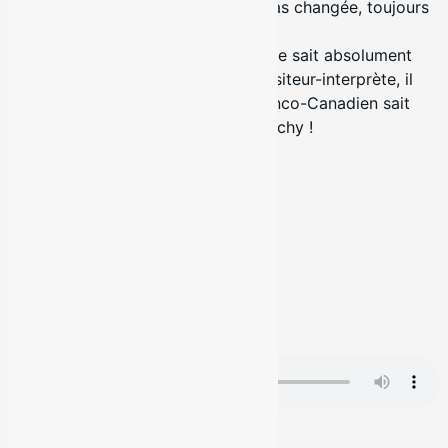
« Ces deux gamins que la vie n'a pas changée, toujours
soudés, toujours liés »
Allen B. est bien mystérieux. Si on ne sait absolument
rien du passé de cet auteur-compositeur-interprète, il
n'en demeure pas moins que le Franco-Canadien sait
créer des chansons absolument catchy !
Actualités
Actualités
Actualités
2 juin 2026
#
Radio