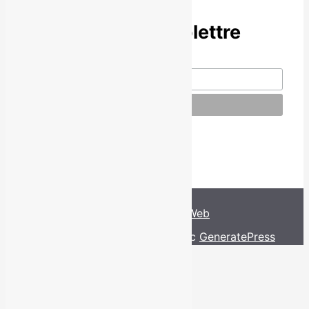
Abonne-toi à l’infolettre
© Local9. Tous droits réservés.
Conception par
David Paradis Web
© 2026 Local9
• Construit avec
GeneratePress